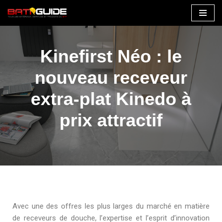
Aller
au
contenu
Kinefirst Néo : le
nouveau receveur
extra-plat Kinedo à
prix attractif
Avec une des offres les plus larges du marché en matière
de receveurs de douche, l’expertise et l’esprit d’innovation